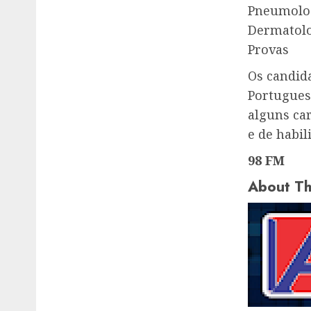
Pneumolog
Dermatolo
Provas
Os candid
Portugues
alguns car
e de habil
98 FM
About Th