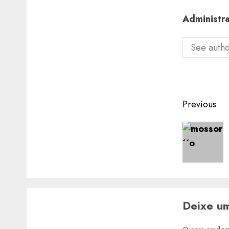
Administr
See autho
Post
Previous
navigat
Deixe u