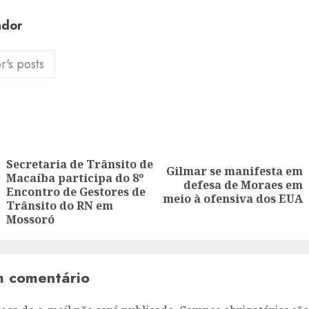
ador
r's posts
ion
Secretaria de Trânsito de
Gilmar se manifesta em
Macaíba participa do 8º
Next
defesa de Moraes em
Previous
Encontro de Gestores de
post:
meio à ofensiva dos EUA
post:
Trânsito do RN em
Mossoró
m comentário