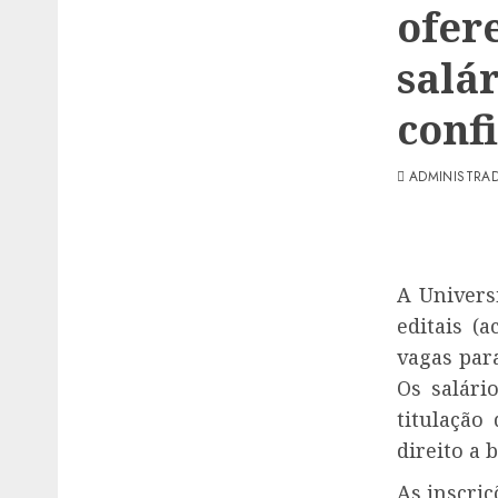
ofer
salár
conf
ADMINISTRA
A Univers
editais (
vagas para
Os salári
titulação
direito a 
As inscriç