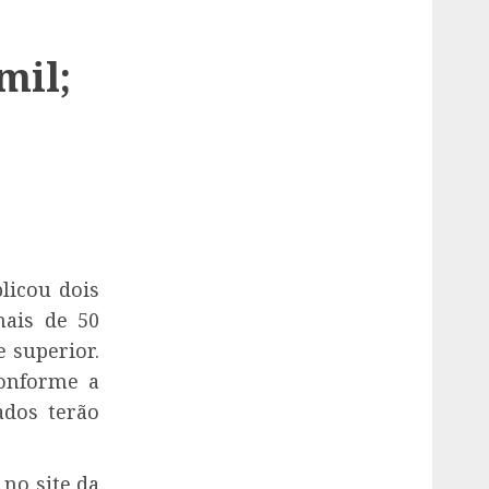
mil;
licou dois
mais de 50
e superior.
conforme a
ados terão
 no site da