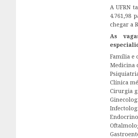
A UFRN ta
4.761,98 
chegar a 
As vaga
especiali
Família e
Medicina 
Psiquiatri
Clínica mé
Cirurgia g
Ginecologi
Infectolog
Endocrino
Oftalmolog
Gastroente