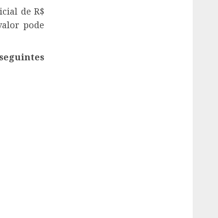
cial de R$
valor pode
eguintes