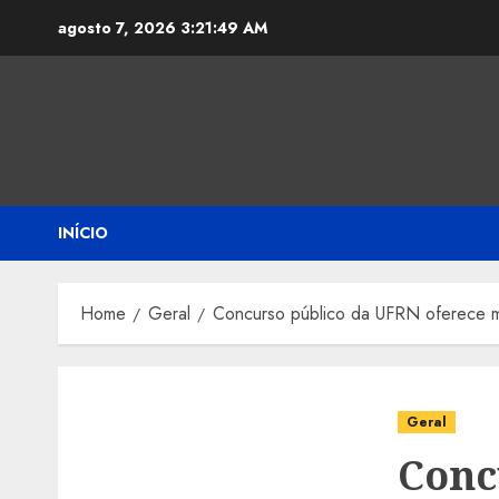
Skip
agosto 7, 2026
3:21:49 AM
to
content
INÍCIO
Home
Geral
Concurso público da UFRN oferece mai
Geral
Conc