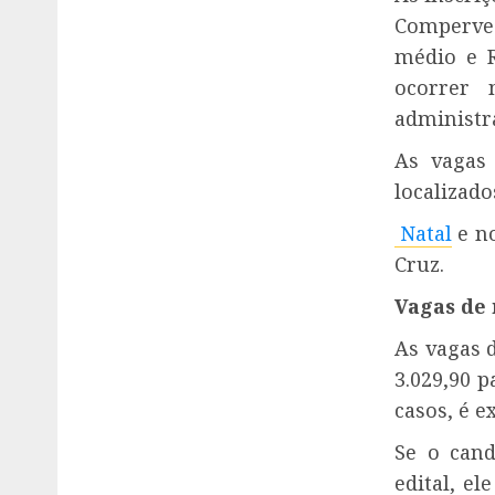
Comperve.
médio e R
ocorrer 
administra
As vagas 
localizad
Natal
e no
Cruz.
Vagas de 
As vagas d
3.029,90 
casos, é e
Se o cand
edital, el