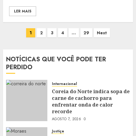
LER MAIS
Paginação
1
2
3
4
…
29
Next
de
posts
NOTÍCICAS QUE VOCÊ PODE TER
PERDIDO
Internacional
Coreia do Norte indica sopa de
carne de cachorro para
enfrentar onda de calor
recorde
AGOSTO 7, 2026
0
Justiça