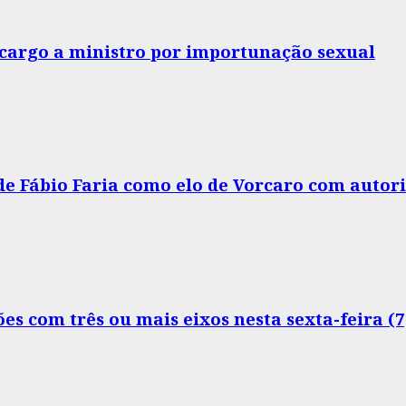
o cargo a ministro por importunação sexual
 de Fábio Faria como elo de Vorcaro com autor
s com três ou mais eixos nesta sexta-feira (7