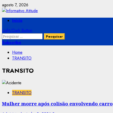
Skip
agosto 7, 2026
to
content
Primary
Início
Menu
Light/Dark Button
Pesquisar
por:
Subscribe
Home
TRANSITO
TRANSITO
TRANSITO
Mulher morre após colisão envolvendo carr