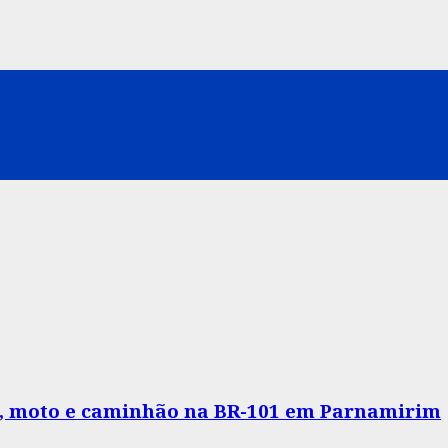
o, moto e caminhão na BR-101 em Parnamirim