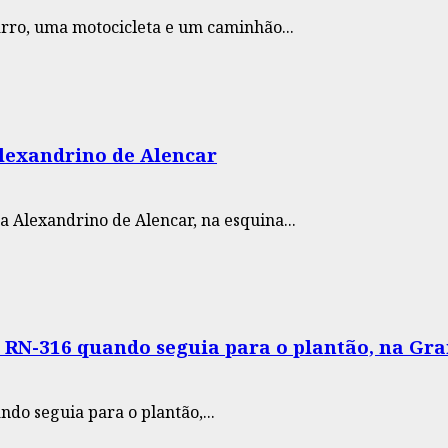
ro, uma motocicleta e um caminhão...
lexandrino de Alencar
Alexandrino de Alencar, na esquina...
 RN-316 quando seguia para o plantão, na Gra
o seguia para o plantão,...