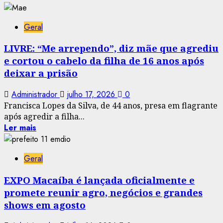
Geral
LIVRE: “Me arrependo”, diz mãe que agrediu
e cortou o cabelo da filha de 16 anos após
deixar a prisão
Administrador
julho 17, 2026
0
Francisca Lopes da Silva, de 44 anos, presa em flagrante
após agredir a filha...
Ler mais
Geral
EXPO Macaíba é lançada oficialmente e
promete reunir agro, negócios e grandes
shows em agosto