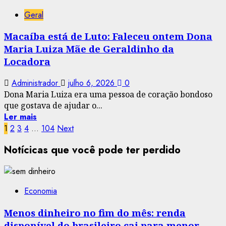
Geral
Macaíba está de Luto: Faleceu ontem Dona
Maria Luiza Mãe de Geraldinho da
Locadora
Administrador
julho 6, 2026
0
Dona Maria Luiza era uma pessoa de coração bondoso
que gostava de ajudar o...
Ler mais
Paginação
1
2
3
4
…
104
Next
de
Notícicas que você pode ter perdido
posts
Economia
Menos dinheiro no fim do mês: renda
disponível do brasileiro cai para menor