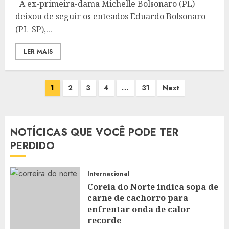
A ex-primeira-dama Michelle Bolsonaro (PL)
deixou de seguir os enteados Eduardo Bolsonaro
(PL-SP),...
LER MAIS
Paginação
1
2
3
4
…
31
Next
de
posts
NOTÍCICAS QUE VOCÊ PODE TER
PERDIDO
Internacional
Coreia do Norte indica sopa de
carne de cachorro para
enfrentar onda de calor
recorde