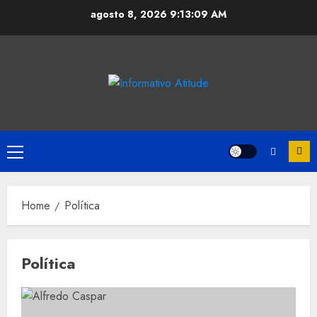
Skip
agosto 8, 2026
9:13:10 AM
to
content
Primary
Menu
Home
Política
Política