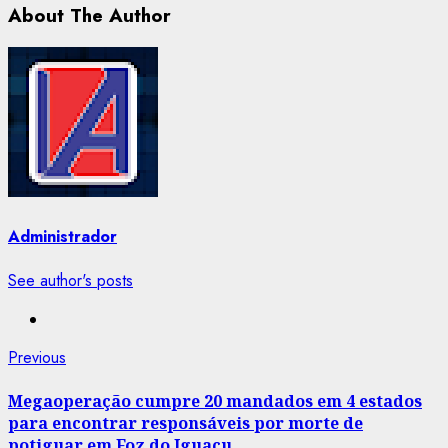
About The Author
Administrador
See author's posts
Post
Previous
Previous
post:
navigation
Megaoperação cumpre 20 mandados em 4 estados
para encontrar responsáveis por morte de
potiguar em Foz do Iguaçu