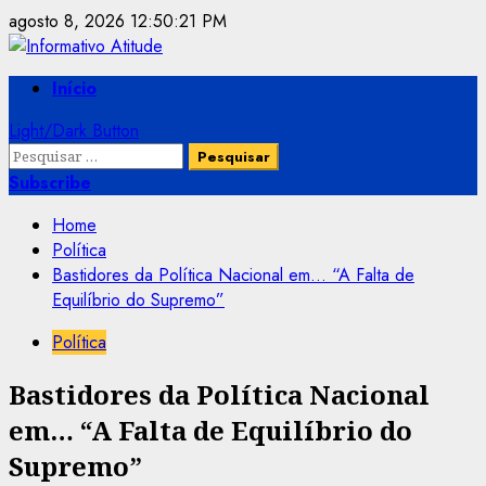
Skip
agosto 8, 2026
12:50:21 PM
to
content
Primary
Início
Menu
Light/Dark Button
Pesquisar
por:
Subscribe
Home
Política
Bastidores da Política Nacional em… “A Falta de
Equilíbrio do Supremo”
Política
Bastidores da Política Nacional
em… “A Falta de Equilíbrio do
Supremo”