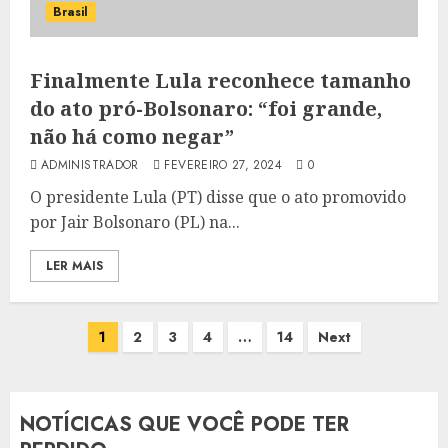
Brasil
Finalmente Lula reconhece tamanho
do ato pró-Bolsonaro: “foi grande,
não há como negar”
ADMINISTRADOR
FEVEREIRO 27, 2024
0
O presidente Lula (PT) disse que o ato promovido
por Jair Bolsonaro (PL) na...
LER MAIS
Paginação
1
2
3
4
…
14
Next
de
posts
NOTÍCICAS QUE VOCÊ PODE TER