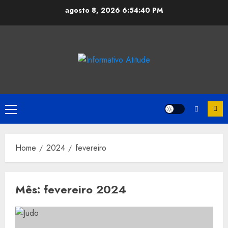
Skip
agosto 8, 2026
6:54:41 PM
to
content
Primary
Menu
Home
2024
fevereiro
Mês:
fevereiro 2024