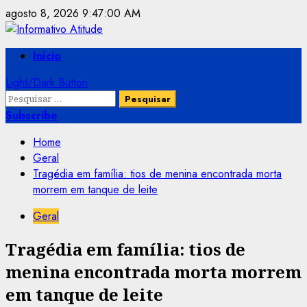
Skip
agosto 8, 2026
9:47:01 AM
to
content
Primary
Início
Menu
Light/Dark Button
Pesquisar
por:
Subscribe
Home
Geral
Tragédia em família: tios de menina encontrada morta
morrem em tanque de leite
Geral
Tragédia em família: tios de
menina encontrada morta morrem
em tanque de leite