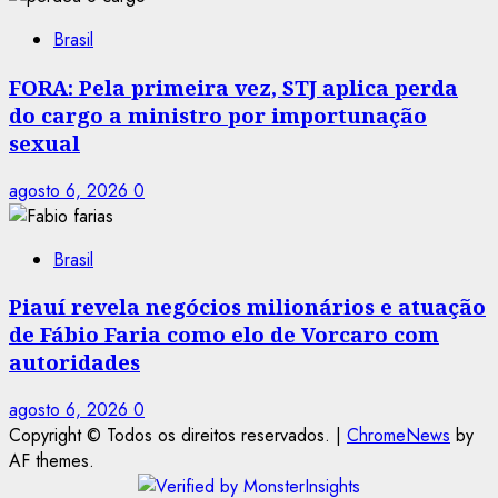
Brasil
FORA: Pela primeira vez, STJ aplica perda
do cargo a ministro por importunação
sexual
agosto 6, 2026
0
Brasil
Piauí revela negócios milionários e atuação
de Fábio Faria como elo de Vorcaro com
autoridades
agosto 6, 2026
0
Copyright © Todos os direitos reservados.
|
ChromeNews
by
AF themes.