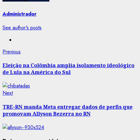
Administrador
See author's posts
Post
Previous
Previous
post:
navigation
Eleição na Colômbia amplia isolamento ideológico
de Lula na América do Sul
Next
Next
post:
TRE-RN manda Meta entregar dados de perfis que
promovam Allyson Bezerra no RN