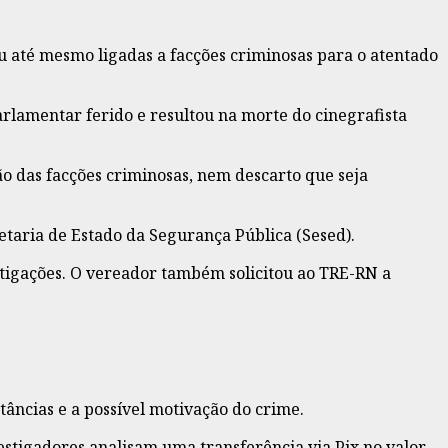
u até mesmo ligadas a facções criminosas para o atentado
arlamentar ferido e resultou na morte do cinegrafista
o das facções criminosas, nem descarto que seja
etaria de Estado da Segurança Pública (Sesed).
stigações. O vereador também solicitou ao TRE-RN a
tâncias e a possível motivação do crime.
vestigadores analisam uma transferência via Pix no valor