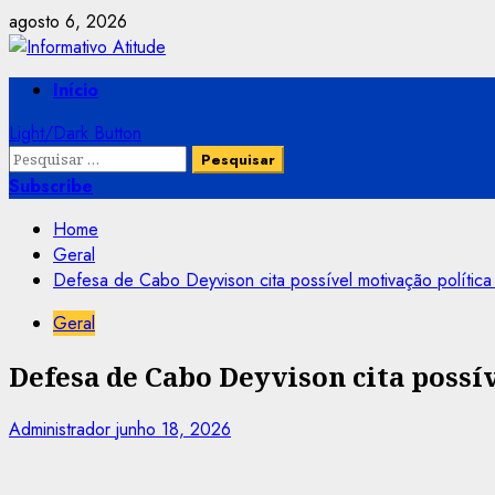
Skip
agosto 6, 2026
to
content
Primary
Início
Menu
Light/Dark Button
Pesquisar
por:
Subscribe
Home
Geral
Defesa de Cabo Deyvison cita possível motivação polític
Geral
Defesa de Cabo Deyvison cita possí
Administrador
junho 18, 2026