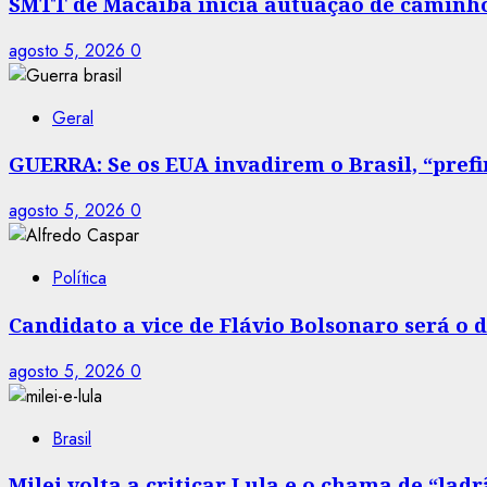
SMTT de Macaíba inicia autuação de caminhõe
agosto 5, 2026
0
Geral
GUERRA: Se os EUA invadirem o Brasil, “prefir
agosto 5, 2026
0
Política
Candidato a vice de Flávio Bolsonaro será o
agosto 5, 2026
0
Brasil
Milei volta a criticar Lula e o chama de “la