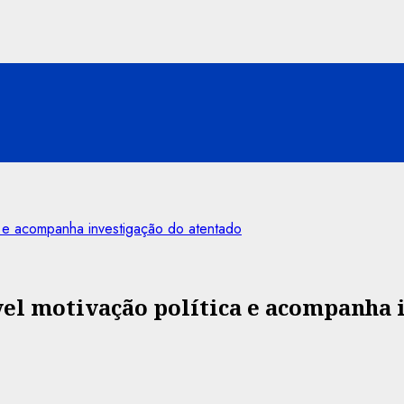
a e acompanha investigação do atentado
vel motivação política e acompanha 