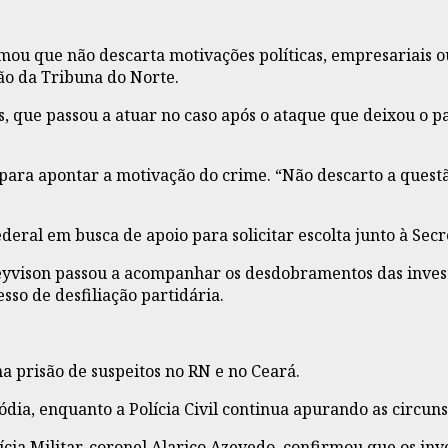
mou que não descarta motivações políticas, empresariais o
são da Tribuna do Norte.
s, que passou a atuar no caso após o ataque que deixou o p
para apontar a motivação do crime. “Não descarto a questã
eral em busca de apoio para solicitar escolta junto à Secr
 Deyvison passou a acompanhar os desdobramentos das inve
sso de desfiliação partidária.
 prisão de suspeitos no RN e no Ceará.
dia, enquanto a Polícia Civil continua apurando as circuns
ícia Militar, coronel Alarico Azevedo, confirmou que os in