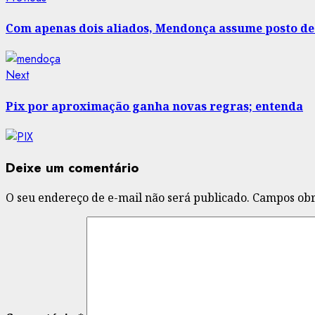
Post
post:
navigation
Com apenas dois aliados, Mendonça assume posto de 
Next
Next
post:
Pix por aproximação ganha novas regras; entenda
Deixe um comentário
O seu endereço de e-mail não será publicado.
Campos obr