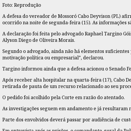
Foto: Reprodução
A defesa do vereador de Mossoró Cabo Deyvison (PL) afir
ocorrido na noite de segunda-feira (15). As informações 
A declaração foi feita pelo advogado Raphael Targino Gói
Alyson Diego de Oliveira Morais.
Segundo o advogado, ainda não há elementos suficientes 
motivação política ou empresarial”, declarou.
Targino informou ainda que a defesa acionou o Senado Fed
Após receber alta hospitalar na quarta-feira (17), Cabo
retirada de pauta de um recurso relacionado ao seu proce
O pedido foi acolhido pela Corte em razão do atentado.
As investigações seguem em andamento e já resultaram na
Parte dos envolvidos deverá passar por audiência de custó
Em entrevista após as prisões, o comandante-geral da Pol