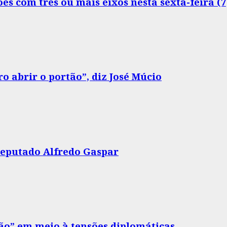
s com três ou mais eixos nesta sexta-feira (7
o abrir o portão”, diz José Múcio
 deputado Alfredo Gaspar
drão” em meio à tensões diplomáticas