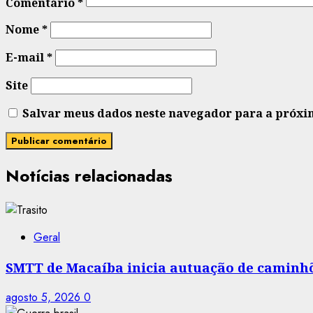
Comentário
*
Nome
*
E-mail
*
Site
Salvar meus dados neste navegador para a próxi
Notícias relacionadas
Geral
SMTT de Macaíba inicia autuação de caminhõe
agosto 5, 2026
0