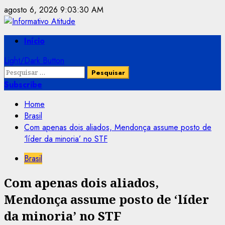
Skip
agosto 6, 2026
9:03:30 AM
to
content
Primary
Início
Menu
Light/Dark Button
Pesquisar
por:
Subscribe
Home
Brasil
Com apenas dois aliados, Mendonça assume posto de
‘líder da minoria’ no STF
Brasil
Com apenas dois aliados,
Mendonça assume posto de ‘líder
da minoria’ no STF