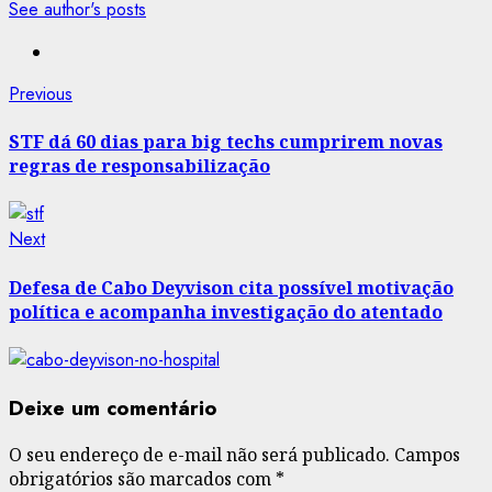
See author's posts
Post
Previous
Previous
post:
navigation
STF dá 60 dias para big techs cumprirem novas
regras de responsabilização
Next
Next
post:
Defesa de Cabo Deyvison cita possível motivação
política e acompanha investigação do atentado
Deixe um comentário
O seu endereço de e-mail não será publicado.
Campos
obrigatórios são marcados com
*