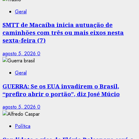
Geral
SMTT de Macaíba inicia autuação de
caminhões com três ou mais eixos nesta
sexta-feira (7)
agosto 5, 2026
0
Geral
GUERRA: Se os EUA invadirem o Brasil,
“prefiro abrir o portão”, diz José Múcio
agosto 5, 2026
0
Política