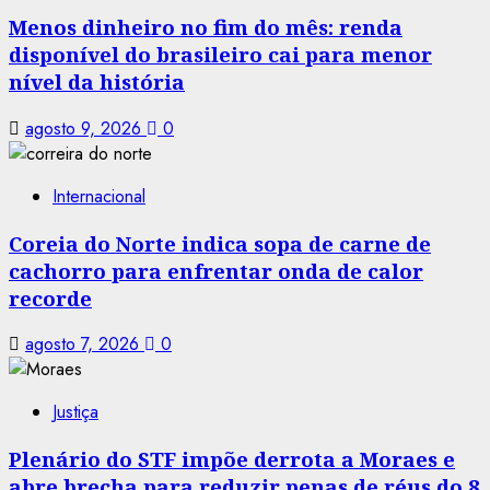
Menos dinheiro no fim do mês: renda
disponível do brasileiro cai para menor
nível da história
agosto 9, 2026
0
Internacional
Coreia do Norte indica sopa de carne de
cachorro para enfrentar onda de calor
recorde
agosto 7, 2026
0
Justiça
Plenário do STF impõe derrota a Moraes e
abre brecha para reduzir penas de réus do 8