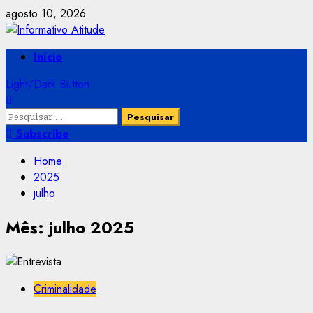
Skip
agosto 10, 2026
to
content
Primary
Início
Menu
Light/Dark Button
Pesquisar
por:
Subscribe
Home
2025
julho
Mês:
julho 2025
Criminalidade