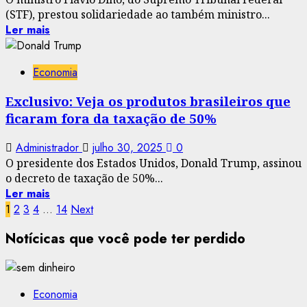
(STF), prestou solidariedade ao também ministro...
Ler mais
Economia
Exclusivo: Veja os produtos brasileiros que
ficaram fora da taxação de 50%
Administrador
julho 30, 2025
0
O presidente dos Estados Unidos, Donald Trump, assinou
o decreto de taxação de 50%...
Ler mais
Paginação
1
2
3
4
…
14
Next
de
Notícicas que você pode ter perdido
posts
Economia