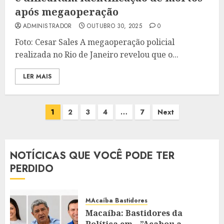
após megaoperação
ADMINISTRADOR
OUTUBRO 30, 2025
0
Foto: Cesar Sales A megaoperação policial
realizada no Rio de Janeiro revelou que o...
LER MAIS
Paginação
1
2
3
4
…
7
Next
de
posts
NOTÍCICAS QUE VOCÊ PODE TER
PERDIDO
MAcaíba Bastidores
Macaíba: Bastidores da