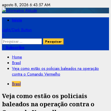
Skip
agosto 8, 2026
6:43:58 AM
to
content
Primary
Início
Menu
Light/Dark Button
Pesquisar
por:
Subscribe
Home
Brasil
Veja como estão os policiais baleados na operação
contra o Comando Vermelho
Brasil
Veja como estão os policiais
baleados na operação contra o