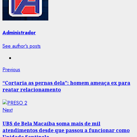
Administrador
See author's posts
Post
Previous
Previous
post:
navigation
“Cortaria as pernas dela”: homem ameaça ex para
reatar relacionamento
Next
Next
post:
UBS de Bela Macaíba soma mais de mil
atendimentos desde que passou a funcionar como
Unidade Sentinela