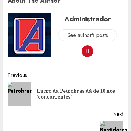
About The Author
Administrador
See author's posts
Post
Previous
navigation
Lucro da Petrobras dá de 10 nos
Pre
‘concorrentes’
pos
Next
Next