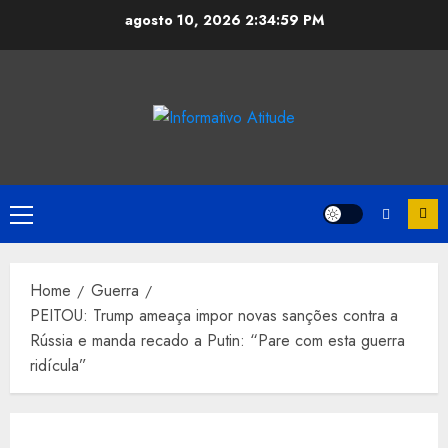
Skip
agosto 10, 2026
2:34:59 PM
to
content
Primary
Menu
Home
Guerra
PEITOU: Trump ameaça impor novas sanções contra a
Rússia e manda recado a Putin: “Pare com esta guerra
ridícula”