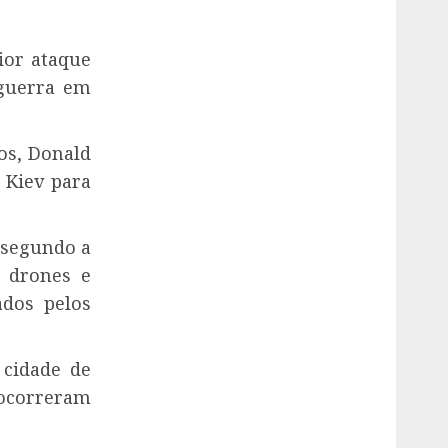
ior ataque
 guerra em
os, Donald
 Kiev para
, segundo a
1 drones e
ados pelos
 cidade de
 ocorreram