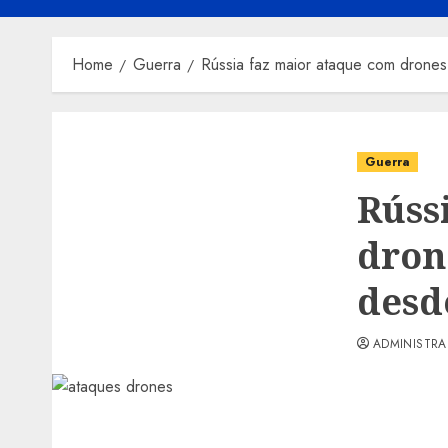
Home
Guerra
Rússia faz maior ataque com drones 
Guerra
Rúss
dron
desd
ADMINISTR