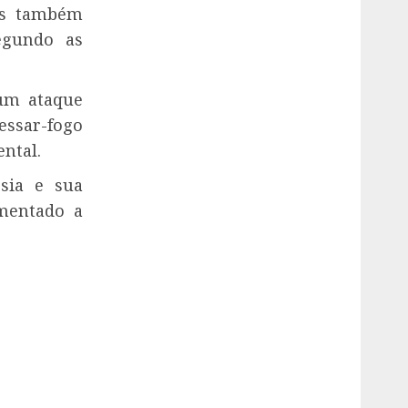
uas também
egundo as
“um ataque
essar-fogo
ntal.
ssia e sua
imentado a