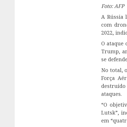
Foto: AFP
A Rússia 
com drone
2022, indi
O ataque 
Trump, an
se defend
No total, 
Força Aér
destruído
ataques.
“O objeti
Lutsk”, i
em “quatr