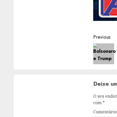
Post
Previous
navigat
Deixe u
O seu ender
com
*
Comentári