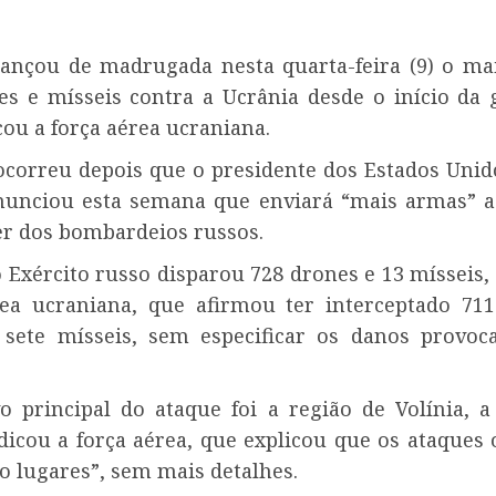
lançou de madrugada nesta quarta-feira (9) o ma
s e mísseis contra a Ucrânia desde o início da
cou a força aérea ucraniana.
ocorreu depois que o presidente dos Estados Unid
unciou esta semana que enviará “mais armas” a
er dos bombardeios russos.
o Exército russo disparou 728 drones e 13 mísseis
ea ucraniana, que afirmou ter interceptado 71
 sete mísseis, sem especificar os danos provoc
vo principal do ataque foi a região de Volínia, a
ndicou a força aérea, que explicou que os ataques
o lugares”, sem mais detalhes.