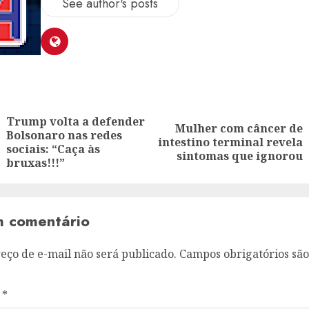
See author's posts
ion
Trump volta a defender
Mulher com câncer de
Bolsonaro nas redes
Previous
Next
intestino terminal revela
sociais: “Caça às
post:
post:
sintomas que ignorou
bruxas!!!”
m comentário
eço de e-mail não será publicado.
Campos obrigatórios sã
o
*