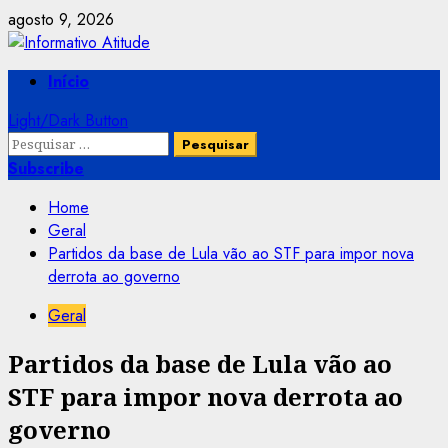
Skip
agosto 9, 2026
to
content
Primary
Início
Menu
Light/Dark Button
Pesquisar
por:
Subscribe
Home
Geral
Partidos da base de Lula vão ao STF para impor nova
derrota ao governo
Geral
Partidos da base de Lula vão ao
STF para impor nova derrota ao
governo