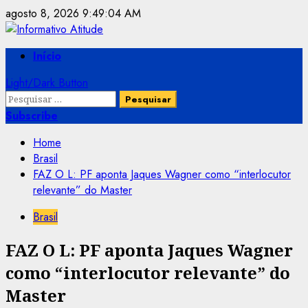
Skip
agosto 8, 2026
9:49:05 AM
to
content
Primary
Início
Menu
Light/Dark Button
Pesquisar
por:
Subscribe
Home
Brasil
FAZ O L: PF aponta Jaques Wagner como “interlocutor
relevante” do Master
Brasil
FAZ O L: PF aponta Jaques Wagner
como “interlocutor relevante” do
Master