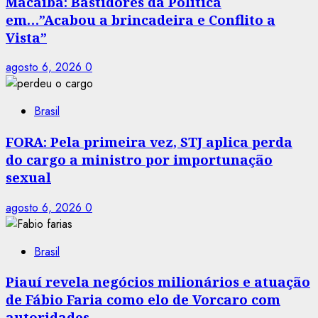
Macaíba: Bastidores da Política
em…”Acabou a brincadeira e Conflito a
Vista”
agosto 6, 2026
0
Brasil
FORA: Pela primeira vez, STJ aplica perda
do cargo a ministro por importunação
sexual
agosto 6, 2026
0
Brasil
Piauí revela negócios milionários e atuação
de Fábio Faria como elo de Vorcaro com
autoridades