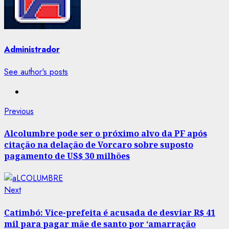
Administrador
See author's posts
Post
Previous
Previous
post:
navigation
Alcolumbre pode ser o próximo alvo da PF após
citação na delação de Vorcaro sobre suposto
pagamento de US$ 30 milhões
Next
Next
post:
Catimbó: Vice-prefeita é acusada de desviar R$ 41
mil para pagar mãe de santo por ‘amarração