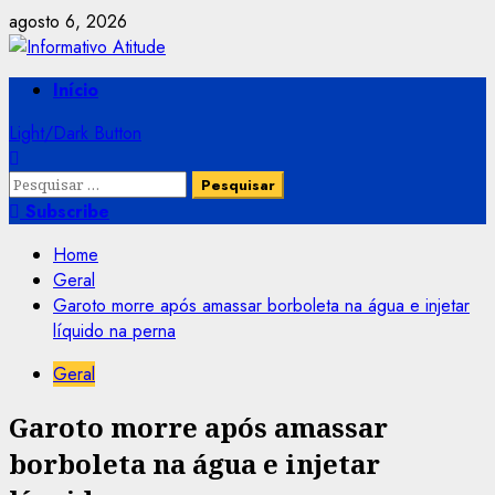
Skip
agosto 6, 2026
to
content
Primary
Início
Menu
Light/Dark Button
Pesquisar
por:
Subscribe
Home
Geral
Garoto morre após amassar borboleta na água e injetar
líquido na perna
Geral
Garoto morre após amassar
borboleta na água e injetar