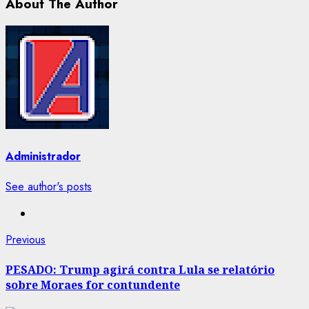
About The Author
Administrador
See author's posts
Post
Previous
Previous
post:
navigation
PESADO: Trump agirá contra Lula se relatório
sobre Moraes for contundente