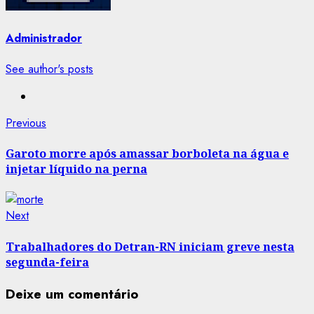
Administrador
See author's posts
Post
Previous
Previous
post:
navigation
Garoto morre após amassar borboleta na água e
injetar líquido na perna
Next
Next
post:
Trabalhadores do Detran-RN iniciam greve nesta
segunda-feira
Deixe um comentário