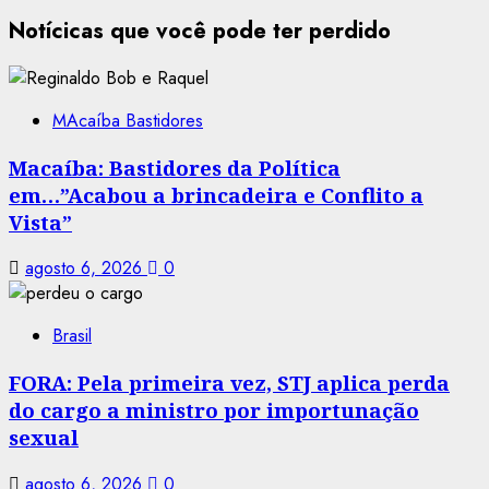
Notícicas que você pode ter perdido
MAcaíba Bastidores
Macaíba: Bastidores da Política
em…”Acabou a brincadeira e Conflito a
Vista”
agosto 6, 2026
0
Brasil
FORA: Pela primeira vez, STJ aplica perda
do cargo a ministro por importunação
sexual
agosto 6, 2026
0