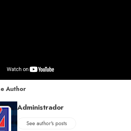
e Author
Administrador
See author's posts