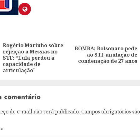
ion
Rogério Marinho sobre
BOMBA: Bolsonaro pede
rejeição a Messias no
Next
ao STF anulação de
Previous
STF: “Lula perdeu a
post:
condenação de 27 anos
post:
capacidade de
articulação”
m comentário
eço de e-mail não será publicado.
Campos obrigatórios sã
o
*