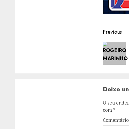
Post
Previous
navigat
Deixe u
O seu ender
com
*
Comentári