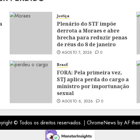
Justiça
a
Plenário do STF impõe
derrota a Moraes e abre
brecha para reduzir penas
de réus do 8 de janeiro
AGOSTO 7, 2026
0
Brasil
FORA: Pela primeira vez,
STJ aplica perda do cargo a
ministro por importunação
sexual
AGOSTO 6, 2026
0
yright © Todos os direitos reservados.
|
ChromeNews
by AF the