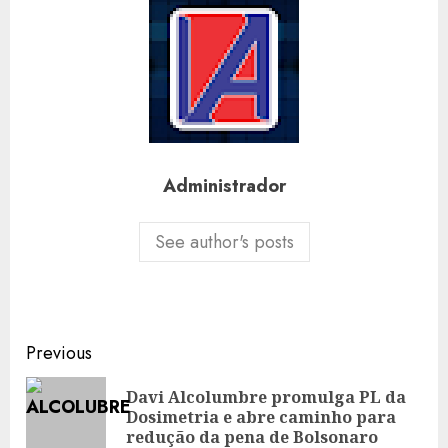
Administrador
See author's posts
Post
Previous
navigation
Davi Alcolumbre promulga PL da
Pre
Dosimetria e abre caminho para
pos
redução da pena de Bolsonaro