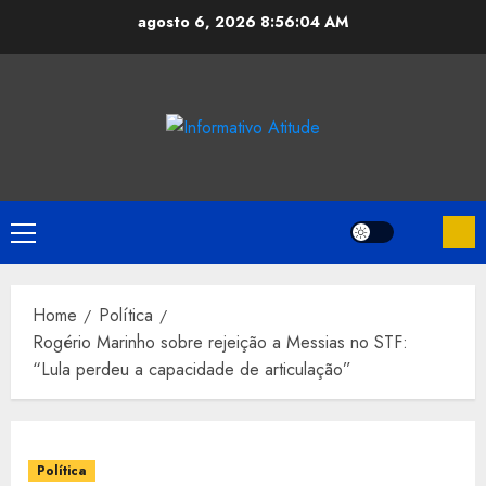
Skip
agosto 6, 2026
8:56:04 AM
to
content
Primary
Menu
Home
Política
Rogério Marinho sobre rejeição a Messias no STF:
“Lula perdeu a capacidade de articulação”
Política