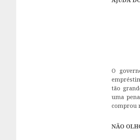
AJUDA D
O govern
empréstim
tão grand
uma pena
comprou m
NÃO OLHO