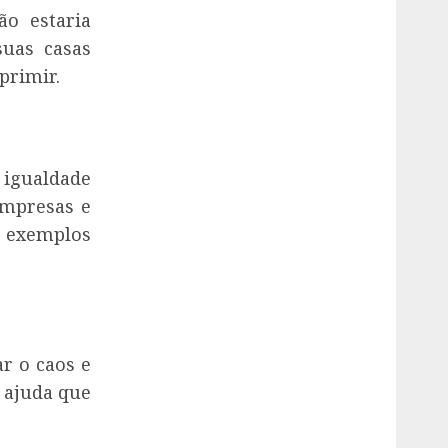
o estaria
uas casas
primir.
 igualdade
empresas e
 exemplos
r o caos e
 ajuda que