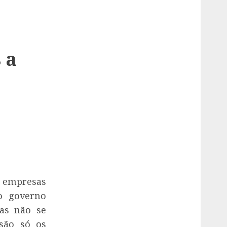
 a
 empresas
o governo
mas não se
são só os