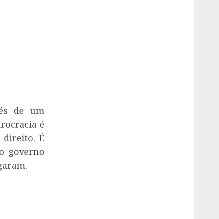
vés de um
rocracia é
direito. É
o governo
garam.