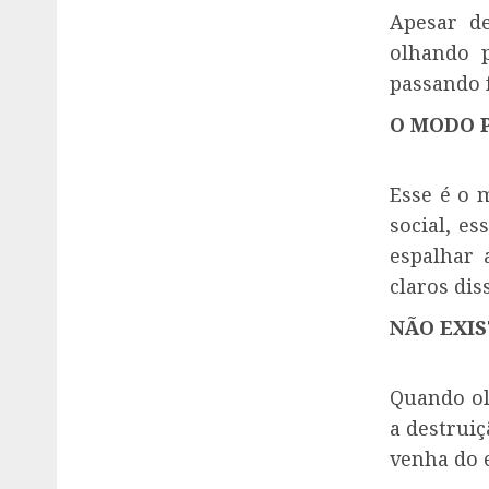
Apesar d
olhando 
passando 
O MODO 
Esse é o 
social, e
espalhar
claros di
NÃO EXI
Quando ol
a destrui
venha do 