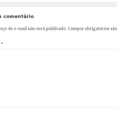
m comentário
eço de e-mail não será publicado.
Campos obrigatórios sã
o
*