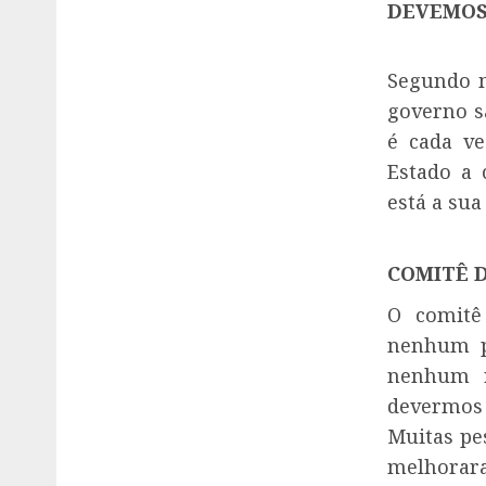
DEVEMOS 
Segundo m
governo s
é cada v
Estado a 
está a su
COMITÊ D
O comitê
nenhum p
nenhum r
devermos
Muitas pe
melhorara