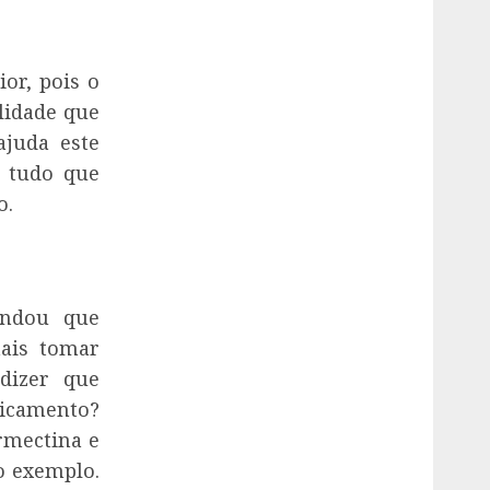
or, pois o
lidade que
juda este
o tudo que
o.
endou que
ais tomar
dizer que
icamento?
rmectina e
o exemplo.