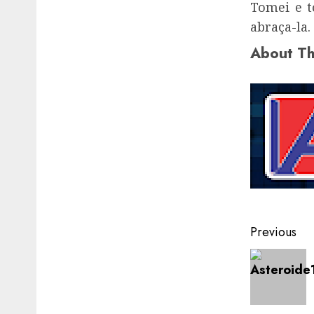
Tomei e t
abraça-la.
About Th
Post
Previous
navigat