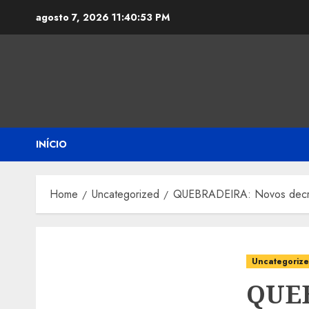
Skip
agosto 7, 2026
11:40:54 PM
to
content
INÍCIO
Home
Uncategorized
QUEBRADEIRA: Novos decret
Uncategoriz
QUEB