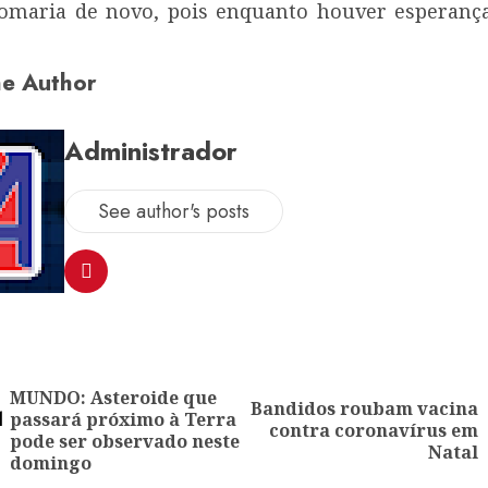
omaria de novo, pois enquanto houver esperan
e Author
Administrador
See author's posts
ion
MUNDO: Asteroide que
Bandidos roubam vacina
passará próximo à Terra
Previous
Next
contra coronavírus em
pode ser observado neste
post:
post:
Natal
domingo