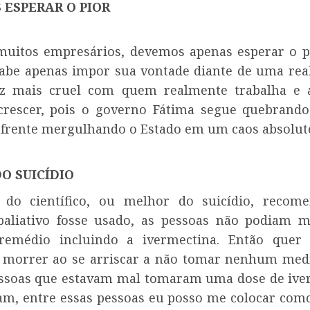
ESPERAR O PIOR
uitos empresários, devemos apenas esperar o pi
abe apenas impor sua vontade diante de uma rea
ez mais cruel com quem realmente trabalha e a
crescer, pois o governo Fátima segue quebrand
a frente mergulhando o Estado em um caos absolut
O SUICÍDIO
 do científico, ou melhor do suicídio, recom
aliativo fosse usado, as pessoas não podiam m
emédio incluindo a ivermectina. Então quer 
 morrer ao se arriscar a não tomar nenhum med
ssoas que estavam mal tomaram uma dose de ive
m, entre essas pessoas eu posso me colocar com