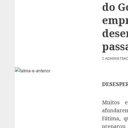
do G
empr
dese
pass
ADMINISTRA
DESESPE
Muitos e
afundare
Fátima, q
preparou