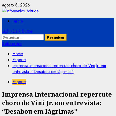
Skip
agosto 8, 2026
to
content
Primary
Início
Menu
Light/Dark Button
Pesquisar
por:
Subscribe
Home
Esporte
Imprensa internacional repercute choro de Vini Jr. em
entrevista: “Desabou em lágrimas”
Esporte
Imprensa internacional repercute
choro de Vini Jr. em entrevista:
“Desabou em lágrimas”