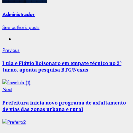
Administrador
See author's posts
Post
Previous
Previous
post:
navigation
Lula e Flávio Bolsonaro em empate técnico no 2º
turno, aponta pesquisa BTG/Nexus
Next
Next
post:
Prefeitura inicia novo programa de asfaltamento
de vias das zonas urbana e rural