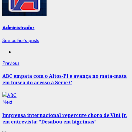
Administrador
See author's posts
Post
Previous
Previous
post:
navigation
ABC empata com o Altos-PI e avança no mata-mata
em busca do acesso à Série C
Next
Next
post:
Imprensa internacional repercute choro de Vini Jr.
em entrevista: “Desabou em lágrimas”