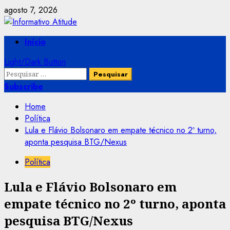
Skip
agosto 7, 2026
to
content
Primary
Início
Menu
Light/Dark Button
Pesquisar
por:
Subscribe
Home
Política
Lula e Flávio Bolsonaro em empate técnico no 2º turno,
aponta pesquisa BTG/Nexus
Política
Lula e Flávio Bolsonaro em
empate técnico no 2º turno, aponta
pesquisa BTG/Nexus