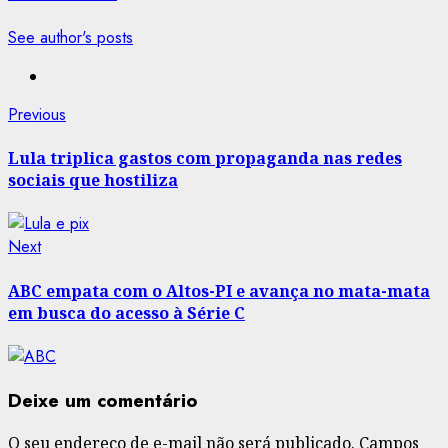
See author's posts
Post
Previous
Previous
post:
navigation
Lula triplica gastos com propaganda nas redes
sociais que hostiliza
Next
Next
post:
ABC empata com o Altos-PI e avança no mata-mata
em busca do acesso à Série C
Deixe um comentário
O seu endereço de e-mail não será publicado.
Campos