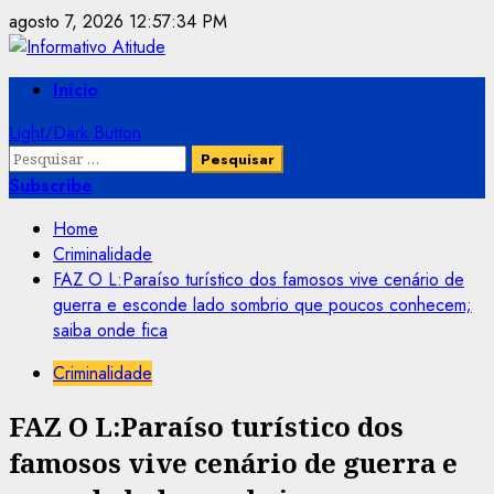
Skip
agosto 7, 2026
12:57:34 PM
to
content
Primary
Início
Menu
Light/Dark Button
Pesquisar
por:
Subscribe
Home
Criminalidade
FAZ O L:Paraíso turístico dos famosos vive cenário de
guerra e esconde lado sombrio que poucos conhecem;
saiba onde fica
Criminalidade
FAZ O L:Paraíso turístico dos
famosos vive cenário de guerra e