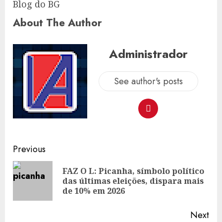
Blog do BG
About The Author
Administrador
See author's posts
Post
Previous
navigation
FAZ O L: Picanha, símbolo político
Pre
das últimas eleições, dispara mais
pos
de 10% em 2026
Next