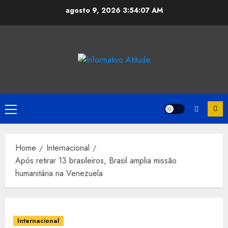
Skip
agosto 9, 2026
3:54:07 AM
to
content
Primary
Menu
Home
Internacional
Após retirar 13 brasileiros, Brasil amplia missão
humanitária na Venezuela
Internacional