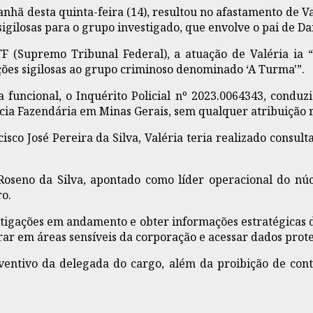
hã desta quinta-feira (14), resultou no afastamento de Valé
igilosas para o grupo investigado, que envolve o pai de D
 (Supremo Tribunal Federal), a atuação de Valéria ia
ões sigilosas ao grupo criminoso denominado ‘A Turma'”.
va funcional, o Inquérito Policial nº 2023.0064343, cond
lícia Fazendária em Minas Gerais, sem qualquer atribuição
co José Pereira da Silva, Valéria teria realizado consult
Roseno da Silva, apontado como líder operacional do n
ro.
stigações em andamento e obter informações estratégicas de
rar em áreas sensíveis da corporação e acessar dados proteg
ventivo da delegada do cargo, além da proibição de cont