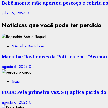
Bebê morto: mãe apertou pescoço e cobriu ro
julho 27, 2026
0
Notícicas que você pode ter perdido
MAcaíba Bastidores
Macaíba: Bastidores da Política em…”Acabou a
agosto 6, 2026
0
Brasil
FORA: Pela primeira vez, STJ aplica perda d
agosto 6, 2026
0