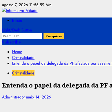
Skip
agosto 7, 2026
11:56:00 AM
to
content
Primary
Início
Menu
Light/Dark Button
Pesquisar
por:
Subscribe
Home
Criminalidade
Entenda o papel da delegada da PF afastada por vazame
Criminalidade
Entenda o papel da delegada da PF 
Administrador
maio 14, 2026