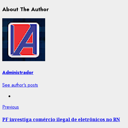
About The Author
Administrador
See author's posts
Post
Previous
Previous
post:
navigation
PF investiga comércio ilegal de eletrônicos no RN