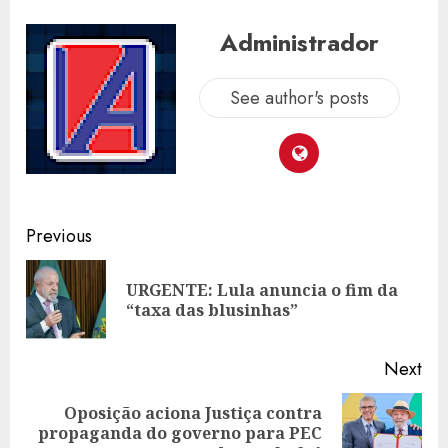
Administrador
See author's posts
Post
Previous
navigation
URGENTE: Lula anuncia o fim da
Pre
“taxa das blusinhas”
pos
Next
Oposição aciona Justiça contra
Next
propaganda do governo para PEC