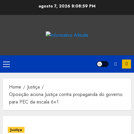
Skip
agosto 7, 2026
8:09:00 PM
to
content
Primary
Menu
Home
Justiça
Oposição aciona Justiça contra propaganda do governo
para PEC da escala 6×1
Justiça