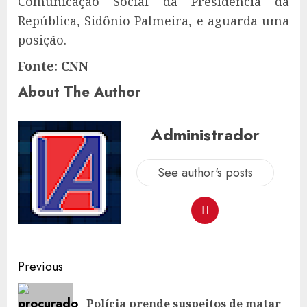
Comunicação Social da Presidência da
República, Sidônio Palmeira, e aguarda uma
posição.
Fonte: CNN
About The Author
Administrador
See author's posts
Post
Previous
navigation
Polícia prende suspeitos de matar
Pre