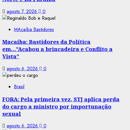
agosto 7, 2026
0
MAcaíba Bastidores
Macaíba: Bastidores da Política
em…”Acabou a brincadeira e Conflito a
Vista”
agosto 6, 2026
0
Brasil
FORA: Pela primeira vez, STJ aplica perda
do cargo a ministro por importunação
sexual
agosto 6, 2026
0