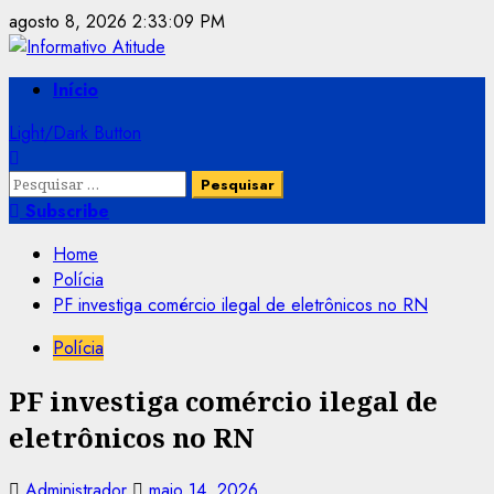
Skip
agosto 8, 2026
2:33:10 PM
to
content
Primary
Início
Menu
Light/Dark Button
Pesquisar
por:
Subscribe
Home
Polícia
PF investiga comércio ilegal de eletrônicos no RN
Polícia
PF investiga comércio ilegal de
eletrônicos no RN
Administrador
maio 14, 2026