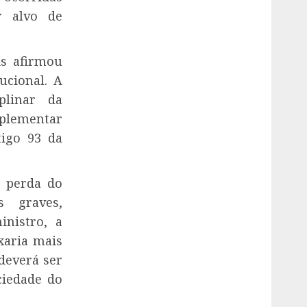
r alvo de
is
afirmou
ucional. A
plinar da
plementar
tigo 93 da
a perda do
 graves,
inistro, a
xaria mais
deverá ser
ciedade do