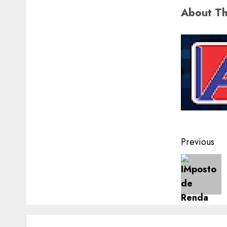
About Th
Post
Previous
navigat