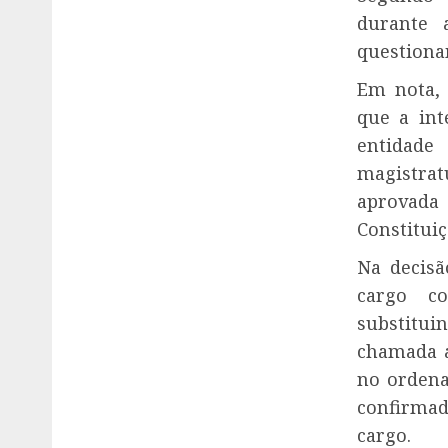
durante 
questiona
Em nota,
que a int
entidade
magistra
aprovada 
Constituiç
Na decisã
cargo c
substitui
chamada a
no ordena
confirmad
cargo.