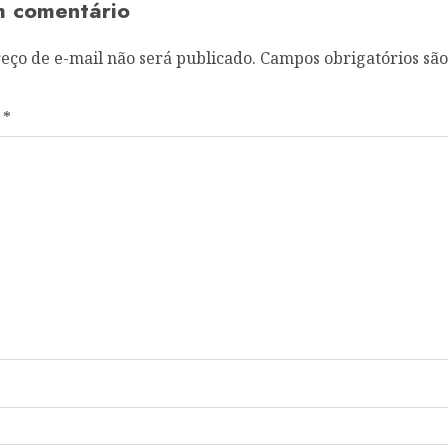
m comentário
eço de e-mail não será publicado.
Campos obrigatórios sã
o
*