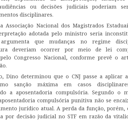
audiências ou decisões judiciais poderiam se
mentos disciplinares.
 a
Associação Nacional dos Magistrados Estadua
erpretação adotada pelo ministro seria inconstit
 argumenta que mudanças no regime disci
tura deveriam ocorrer por meio de lei com
pelo Congresso Nacional, conforme prevê o ar
ão.
o, Dino determinou que o CNJ passe a aplicar 
omo sanção máxima em casos disciplinares
ndo a aposentadoria compulsória. Segundo o m
posentadoria compulsória punitiva não se encai
mento jurídico atual. A perda da função, porém, 
a por decisão judicial no STF em razão da vitali