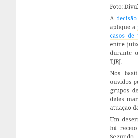
Foto: Divu
A
decisão
aplique a
casos de 
entre juí
durante 
TJRJ.
Nos bast
ouvidos p
grupos d
deles man
atuação d
Um desem
há receio
Segundo 