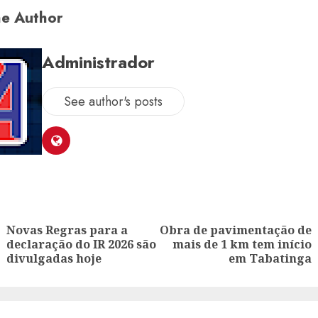
e Author
Administrador
See author's posts
ion
Novas Regras para a
Obra de pavimentação de
Previous
Next
declaração do IR 2026 são
mais de 1 km tem início
post:
post:
divulgadas hoje
em Tabatinga