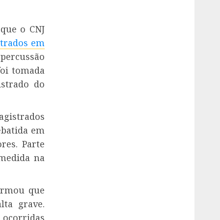
 que o
CNJ
strados em
percussão
foi tomada
strado do
gistrados
ebatida em
es. Parte
 medida na
irmou que
lta grave.
ocorridas