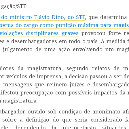
lgação/STF
 do ministro
Flávio Dino
, do
STF
, que determina
perda do cargo como punição máxima para magi
violações disciplinares graves
provocou forte re
zes e desembargadores em todo o país. A medida 
o julgamento de uma ação envolvendo um magi
idores da magistratura, segundo relatos de ma
or veículos de imprensa, a decisão passou a ser d
e mensagens que reúnem juízes e desembargador
ifestou preocupação com possíveis impactos da
a magistratura.
bargador ouvido sob condição de anonimato af
 sobre a definição do que seria considerado fa
ele, dependendo da interpretação, situações 