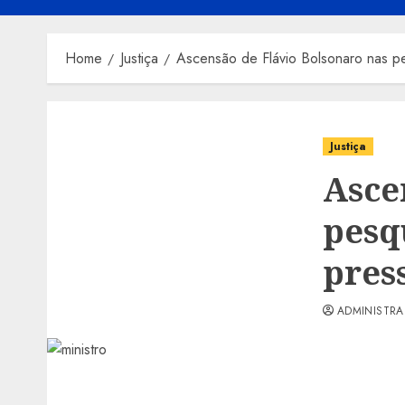
Home
Justiça
Ascensão de Flávio Bolsonaro nas p
Justiça
Asce
pesq
pres
ADMINISTR