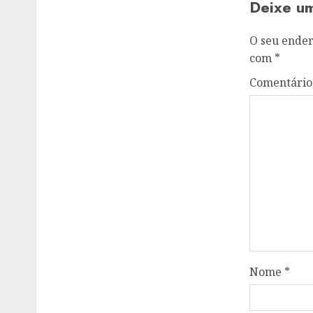
Deixe u
O seu ender
com
*
Comentári
Nome
*