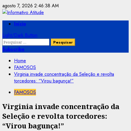
Skip
agosto 7, 2026
2:46:38 AM
to
content
Primary
Início
Menu
Light/Dark Button
Pesquisar
por:
Subscribe
Home
FAMOSOS
Virginia invade concentração da Seleção e revolta
torcedores: “Virou bagunça!”
FAMOSOS
Virginia invade concentração da
Seleção e revolta torcedores:
“Virou bagunça!”