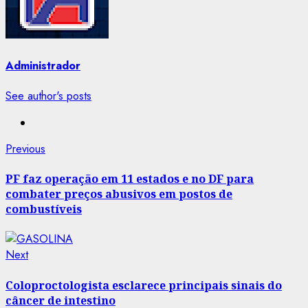
Administrador
See author's posts
Post
Previous
Previous
post:
navigation
PF faz operação em 11 estados e no DF para
combater preços abusivos em postos de
combustíveis
Next
Next
post:
Coloproctologista esclarece principais sinais do
câncer de intestino