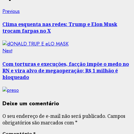
Post
Previous
Previous
post:
navigation
Clima esquenta nas redes: Trump e Elon Musk
trocam farpas no X
Next
Next
post:
Com torturas e execuções, facção impõe o medo no
RN e vira alvo de megaoperação; R$ 1 milhão é
bloqueado
Deixe um comentário
O seu endereço de e-mail não será publicado.
Campos
obrigatórios são marcados com
*