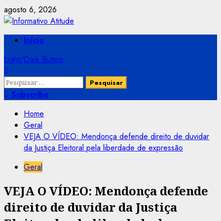
Skip
agosto 6, 2026
to
content
Primary
Início
Menu
Light/Dark Button
Pesquisar
por:
Subscribe
Home
Geral
VEJA O VÍDEO: Mendonça defende direito de duvidar
da Justiça Eleitoral pela liberdade de expressão
Geral
VEJA O VÍDEO: Mendonça defende
direito de duvidar da Justiça