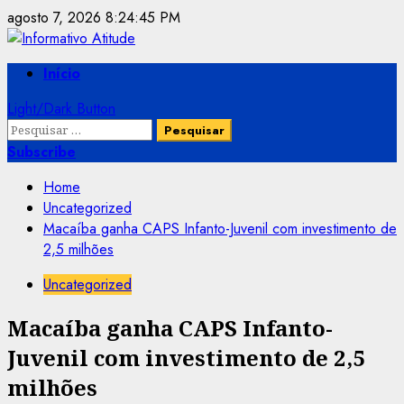
Skip
agosto 7, 2026
8:24:46 PM
to
content
Primary
Início
Menu
Light/Dark Button
Pesquisar
por:
Subscribe
Home
Uncategorized
Macaíba ganha CAPS Infanto-Juvenil com investimento de
2,5 milhões
Uncategorized
Macaíba ganha CAPS Infanto-
Juvenil com investimento de 2,5
milhões