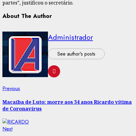
partes”, justificou o secretário.
About The Author
Administrador
See author's posts
Post
Previous
Previous
post:
navigation
Macaíba de Luto: morre aos 34 anos Ricardo vítima
de Coronavírus
Next
Next
post: