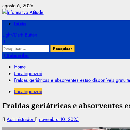
Skip
agosto 6, 2026
to
content
Primary
Início
Menu
Light/Dark Button
Pesquisar
por:
Subscribe
Home
Uncategorized
Fraldas geriátricas e absorventes estão disponíveis gratu
Uncategorized
Fraldas geriátricas e absorventes
Administrador
novembro 10, 2025