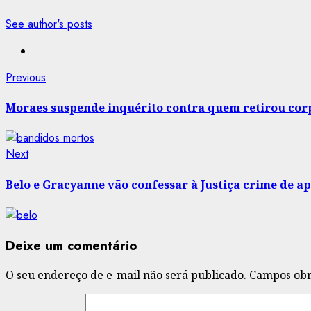
See author's posts
Post
Previous
Previous
post:
navigation
Moraes suspende inquérito contra quem retirou corp
Next
Next
post:
Belo e Gracyanne vão confessar à Justiça crime de a
Deixe um comentário
O seu endereço de e-mail não será publicado.
Campos obr