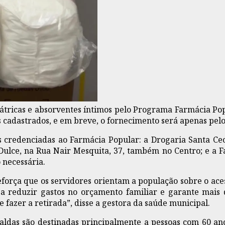
iátricas e absorventes íntimos pelo Programa Farmácia Pop
os cadastrados, e em breve, o fornecimento será apenas pel
 credenciadas ao Farmácia Popular: a Drogaria Santa Cecí
ulce, na Rua Nair Mesquita, 37, também no Centro; e a Fa
 necessária.
orça que os servidores orientam a população sobre o acess
a reduzir gastos no orçamento familiar e garante mais
 fazer a retirada”, disse a gestora da saúde municipal.
raldas são destinadas principalmente a pessoas com 60 an