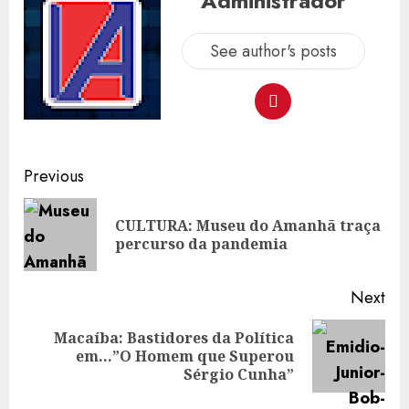
Administrador
See author's posts
Post
Previous
navigation
CULTURA: Museu do Amanhã traça
Pre
percurso da pandemia
pos
Next
Macaíba: Bastidores da Política
Next
em…”O Homem que Superou
post:
Sérgio Cunha”