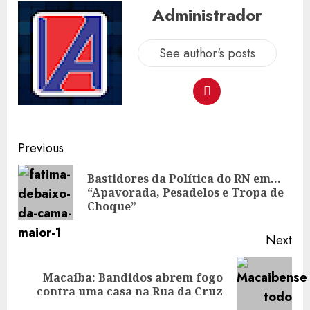
Administrador
See author's posts
Post
Previous
navigation
Bastidores da Política do RN em…
Pre
“Apavorada, Pesadelos e Tropa de
pos
Choque”
Next
Macaíba: Bandidos abrem fogo
Next
contra uma casa na Rua da Cruz
post: