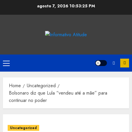
Skip
agosto 7, 2026
10:53:26 PM
to
content
Primary
Menu
Home
Uncategorized
Bolsonaro diz que Lula “vendeu até a mãe” para
continuar no poder
Uncategorized