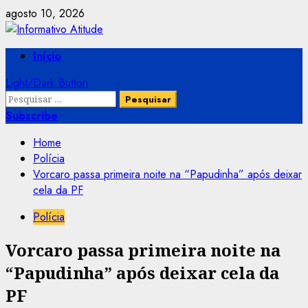
Skip
agosto 10, 2026
to
content
Primary
Início
Menu
Light/Dark Button
Pesquisar
por:
Subscribe
Home
Polícia
Vorcaro passa primeira noite na “Papudinha” após deixar
cela da PF
Polícia
Vorcaro passa primeira noite na
“Papudinha” após deixar cela da
PF