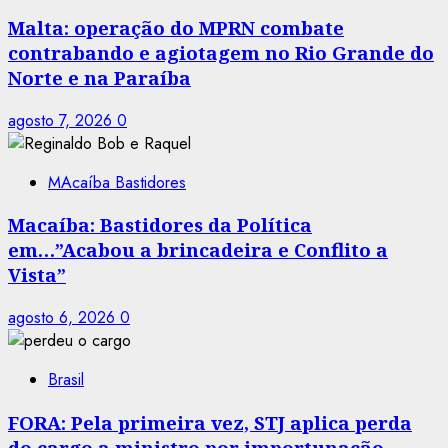
Malta: operação do MPRN combate
contrabando e agiotagem no Rio Grande do
Norte e na Paraíba
agosto 7, 2026
0
MAcaíba Bastidores
Macaíba: Bastidores da Política
em…”Acabou a brincadeira e Conflito a
Vista”
agosto 6, 2026
0
Brasil
FORA: Pela primeira vez, STJ aplica perda
do cargo a ministro por importunação