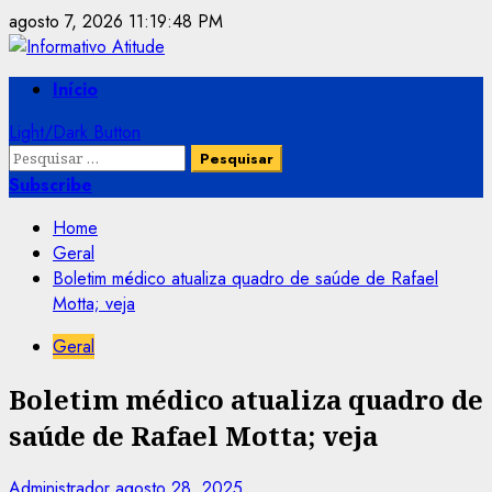
Skip
agosto 7, 2026
11:19:48 PM
to
content
Primary
Início
Menu
Light/Dark Button
Pesquisar
por:
Subscribe
Home
Geral
Boletim médico atualiza quadro de saúde de Rafael
Motta; veja
Geral
Boletim médico atualiza quadro de
saúde de Rafael Motta; veja
Administrador
agosto 28, 2025