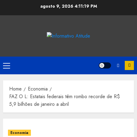
Skip
agosto 9, 2026
4:11:20 PM
to
content
Primary
Menu
Home
Economia
FAZ O L: Estatais federais têm rombo recorde de R$
5,9 bilhões de janeiro a abril
Economia