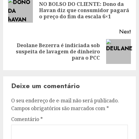
navigation
NO BOLSO DO CLIENTE: Dono da
Pre
Havan diz que consumidor pagará
pos
o preço do fim da escala 6×1
Next
Deolane Bezerra é indiciada sob
Next
suspeita de lavagem de dinheiro
post:
para o PCC
Deixe um comentário
O seu endereço de e-mail não será publicado.
Campos obrigatórios são marcados com
*
Comentário
*