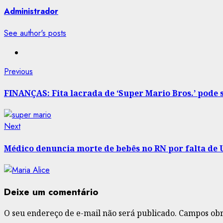
Administrador
See author's posts
Post
Previous
Previous
post:
navigation
FINANÇAS: Fita lacrada de ‘Super Mario Bros.’ pode 
Next
Next
post:
Médico denuncia morte de bebês no RN por falta de 
Deixe um comentário
O seu endereço de e-mail não será publicado.
Campos obr