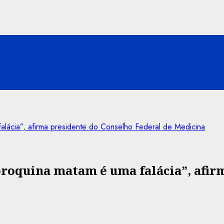
alácia”, afirma presidente do Conselho Federal de Medicina
oroquina matam é uma falácia”, afir