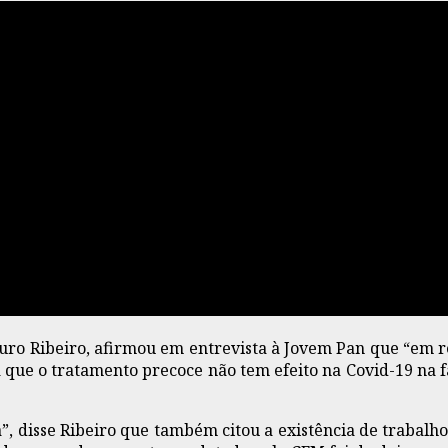
uro Ribeiro, afirmou em entrevista à Jovem Pan que “em r
ra que o tratamento precoce não tem efeito na Covid-19 na 
”, disse Ribeiro que também citou a existência de trabalh