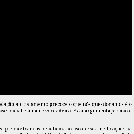
elação ao tratamento precoce o que nós questionamos é o
fase inicial ela não é verdadeira. Essa argumentação não é
os que mostram os benefícios no uso dessas medicações na