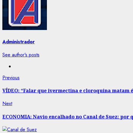
Administrador
See author's posts
Post
Previous
Previous
post:
navigation
VÍDEO: “Falar que ivermectina e cloroquina matam é
Next
Next
post:
ECONOMIA: Navio encalhado no Canal de Suez: por q