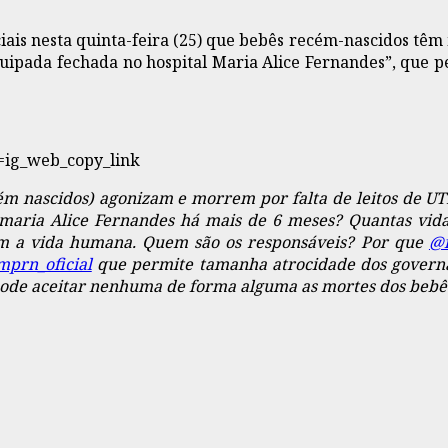
ais nesta quinta-feira (25) que bebês recém-nascidos têm m
ipada fechada no hospital Maria Alice Fernandes”, que pe
=ig_web_copy_link
m nascidos) agonizam e morrem por falta de leitos de U
 maria Alice Fernandes há mais de 6 meses? Quantas vida
om a vida humana. Quem são os responsáveis? Por que
@f
prn_oficial
que permite tamanha atrocidade dos govern
ode aceitar nenhuma de forma alguma as mortes dos bebês 