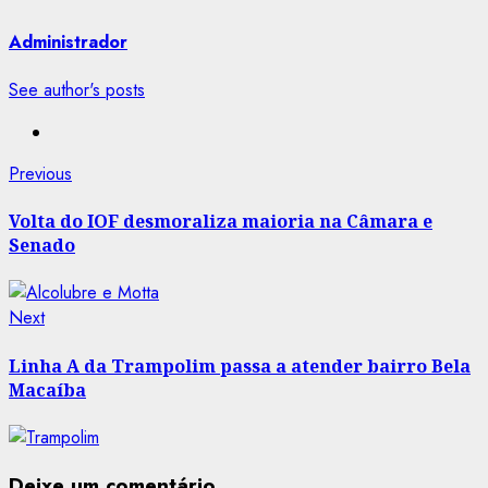
Administrador
See author's posts
Post
Previous
Previous
post:
navigation
Volta do IOF desmoraliza maioria na Câmara e
Senado
Next
Next
post:
Linha A da Trampolim passa a atender bairro Bela
Macaíba
Deixe um comentário