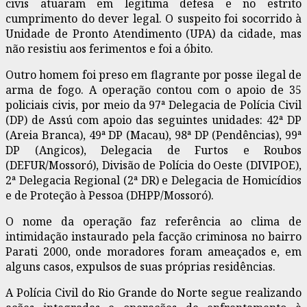
civis atuaram em legítima defesa e no estrito
cumprimento do dever legal. O suspeito foi socorrido à
Unidade de Pronto Atendimento (UPA) da cidade, mas
não resistiu aos ferimentos e foi a óbito.
Outro homem foi preso em flagrante por posse ilegal de
arma de fogo. A operação contou com o apoio de 35
policiais civis, por meio da 97ª Delegacia de Polícia Civil
(DP) de Assú com apoio das seguintes unidades: 42ª DP
(Areia Branca), 49ª DP (Macau), 98ª DP (Pendências), 99ª
DP (Angicos), Delegacia de Furtos e Roubos
(DEFUR/Mossoró), Divisão de Polícia do Oeste (DIVIPOE),
2ª Delegacia Regional (2ª DR) e Delegacia de Homicídios
e de Proteção à Pessoa (DHPP/Mossoró).
O nome da operação faz referência ao clima de
intimidação instaurado pela facção criminosa no bairro
Parati 2000, onde moradores foram ameaçados e, em
alguns casos, expulsos de suas próprias residências.
A Polícia Civil do Rio Grande do Norte segue realizando