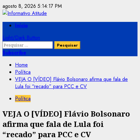
Skip
agosto 8, 2026
5:14:17 PM
to
content
Primary
Início
Menu
Light/Dark Button
Pesquisar
por:
Subscribe
Home
Política
VEJA O [VÍDEO] Flávio Bolsonaro afirma que fala de
Lula foi “recado” para PCC e CV
Política
VEJA O [VÍDEO] Flávio Bolsonaro
afirma que fala de Lula foi
“recado” para PCC e CV