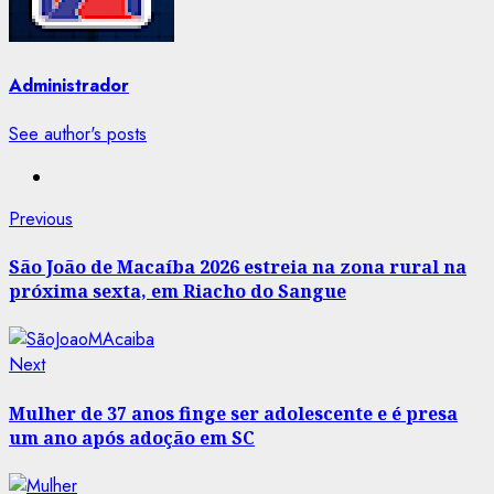
Administrador
See author's posts
Post
Previous
Previous
post:
navigation
São João de Macaíba 2026 estreia na zona rural na
próxima sexta, em Riacho do Sangue
Next
Next
post:
Mulher de 37 anos finge ser adolescente e é presa
um ano após adoção em SC