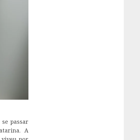
 se passar
atarina. A
 viveu por