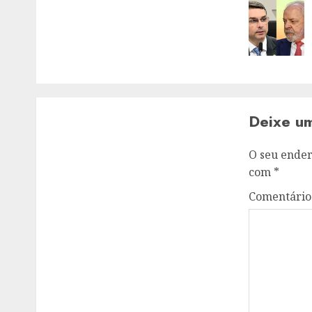
navigat
Deixe u
O seu ender
com
*
Comentári