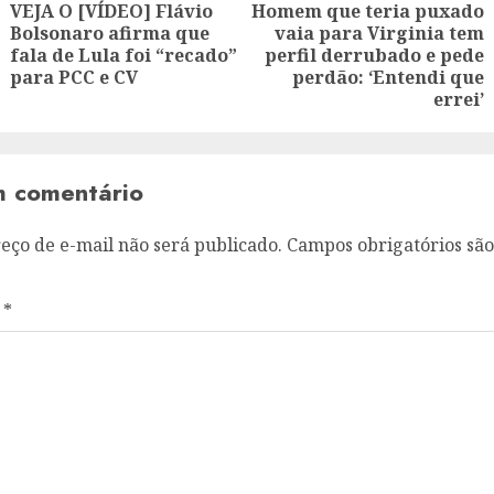
ion
VEJA O [VÍDEO] Flávio
Homem que teria puxado
Bolsonaro afirma que
vaia para Virginia tem
Previous
Next
fala de Lula foi “recado”
perfil derrubado e pede
post:
post:
para PCC e CV
perdão: ‘Entendi que
errei’
m comentário
eço de e-mail não será publicado.
Campos obrigatórios sã
o
*