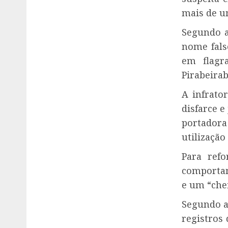
mais de u
Segundo a 
nome fals
em flagr
Pirabeirab
A infrato
disfarce e
portadora
utilização
Para ref
comportam
e um “che
Segundo a
registros 