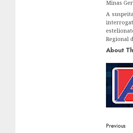
Minas Gera
A suspeit
interroga
estelionat
Regional d
About Th
Post
Previous