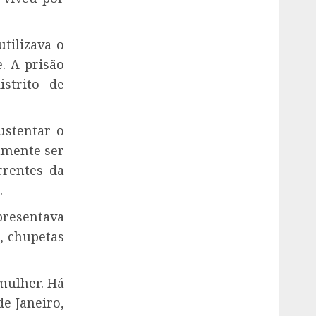
utilizava o
. A prisão
strito de
ustentar o
samente ser
rrentes da
.
resentava
, chupetas
mulher. Há
de Janeiro,