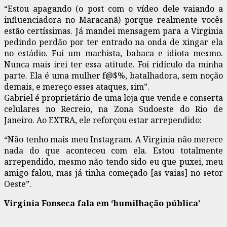
“Estou apagando (o post com o vídeo dele vaiando a
influenciadora no Maracanã) porque realmente vocês
estão certíssimas. Já mandei mensagem para a Virginia
pedindo perdão por ter entrado na onda de xingar ela
no estádio. Fui um machista, babaca e idiota mesmo.
Nunca mais irei ter essa atitude. Foi ridículo da minha
parte. Ela é uma mulher f@$%, batalhadora, sem noção
demais, e mereço esses ataques, sim”.
Gabriel é proprietário de uma loja que vende e conserta
celulares no Recreio, na Zona Sudoeste do Rio de
Janeiro. Ao EXTRA, ele reforçou estar arrependido:
“Não tenho mais meu Instagram. A Virginia não merece
nada do que aconteceu com ela. Estou totalmente
arrependido, mesmo não tendo sido eu que puxei, meu
amigo falou, mas já tinha começado [as vaias] no setor
Oeste”.
Virginia Fonseca fala em ‘humilhação pública’