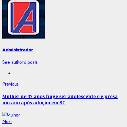
Administrador
See author's posts
Post
Previous
Previous
post:
navigation
Mulher de 37 anos finge ser adolescente e é presa
um ano após adoção em SC
Next
Next