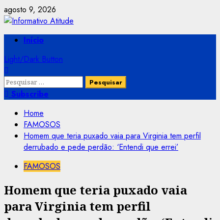
Skip
agosto 9, 2026
to
content
Primary
Início
Menu
Light/Dark Button
Pesquisar
por:
Subscribe
Home
FAMOSOS
Homem que teria puxado vaia para Virginia tem perfil
derrubado e pede perdão: ‘Entendi que errei’
FAMOSOS
Homem que teria puxado vaia
para Virginia tem perfil