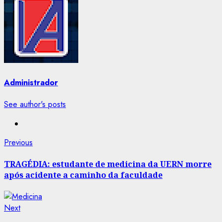
Administrador
See author's posts
Post
Previous
Previous
post:
navigation
TRAGÉDIA: estudante de medicina da UERN morre
após acidente a caminho da faculdade
Next
Next
post: