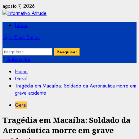
Skip
agosto 7, 2026
to
content
Primary
Início
Menu
Light/Dark Button
Pesquisar
por:
Subscribe
Home
Geral
Tragédia em Macaíba: Soldado da Aeronáutica morre em
grave acidente
Geral
Tragédia em Macaíba: Soldado da
Aeronáutica morre em grave