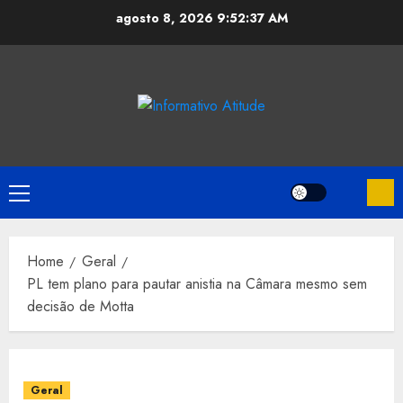
Skip
agosto 8, 2026
9:52:38 AM
to
content
Primary
Menu
Home
Geral
PL tem plano para pautar anistia na Câmara mesmo sem
decisão de Motta
Geral