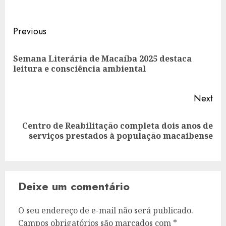
Post
Previous
navigation
Semana Literária de Macaíba 2025 destaca
Pre
leitura e consciência ambiental
pos
Next
Centro de Reabilitação completa dois anos de
Next
serviços prestados à população macaibense
post:
Deixe um comentário
O seu endereço de e-mail não será publicado.
Campos obrigatórios são marcados com
*